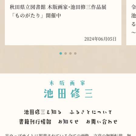
秋田県立図書館 木版画家･池田修三作品展
「ものがたり」開催中
池
～
2024年06月05日
木版画家
池田修三
池田修三を知る
ふるさとについて
書籍刊行情報
お知らせ
お問い合わせ
当ウェブサイトに掲載されている全ての画像、文章の無断転載、無